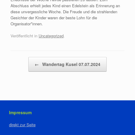
Abschluss erhielt jedes Kind einen Edelstein als Erinnerung an
diese unvergessliche Woche. Die Freude und die strahlenden
Gesichter der Kinder waren der beste Lohn für die
Organisator*innen.
Veröffentlicht in
Uncategorized
.
Beitragsnavigation
←
Wandertag Kusel 07.07.2024
Impressum
direkt zur Seite