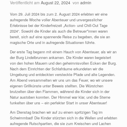
Veröffentlicht am
August 22, 2024
von
admin
Vom 29. Juli 2024 bis zum 2. August 2024 erlebten wir eine
aufregende Woche voller Abenteuer und unvergesslicher
Erlebnisse bei der Kinderfreizeit „Action- und Chill-Out Tage
2024“. Sowohl die Kinder als auch die Betreuer*innen waren
bereit, sich auf eine spannende Reise zu begeben, die sie an
magische Orte und in aufregende Situationen führte.
Der erste Tag begann mit einem Hauch von Abenteuer, als wir an
der Burg Lindelbrunnen ankamen. Die Kinder waren begeistert
von den hohen Mauern und den geheimnisvollen Ecken der Burg.
Nach dem Einrichten der Schlafräume erkundeten wir die
Umgebung und entdeckten versteckte Pfade und alte Legenden.
Am Abend versammelten wir uns um das Feuer, wo wir unsere
eigenen Grillkünste unter Beweis stellten. Die Würstchen
brutzelten über den Flammen, während die Kinder sich in der
Natur austoben konnten. Der Himmel war klar, und die Sterne
funkelten über uns – ein perfekter Start in unser Abenteuer!
Am Dienstag brachen wir auf zu einem spritzigen Tag im
Schwimmbad! Die Kinder stürzten sich in die Wellen und erlebten
aufregende Rutschpartien, die sie zum Kreischen und Lachen