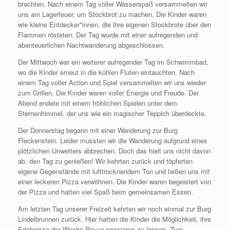
brachten. Nach einem Tag voller Wasserspaß versammelten wir
uns am Lagerfeuer, um Stockbrot zu machen. Die Kinder waren
wie kleine Entdecker*innen, die ihre eigenen Stockbrote über den
Flammen rösteten. Der Tag wurde mit einer aufregenden und
abenteuerlichen Nachtwanderung abgeschlossen.
Der Mittwoch war ein weiterer aufregender Tag im Schwimmbad,
wo die Kinder erneut in die kühlen Fluten eintauchten. Nach
einem Tag voller Action und Spiel versammelten wir uns wieder
zum Grillen. Die Kinder waren voller Energie und Freude. Der
Abend endete mit einem fröhlichen Spielen unter dem
Sternenhimmel, der uns wie ein magischer Teppich überdeckte.
Der Donnerstag begann mit einer Wanderung zur Burg
Fleckenstein. Leider mussten wir die Wanderung aufgrund eines
plötzlichen Unwetters abbrechen. Doch das hielt uns nicht davon
ab, den Tag zu genießen! Wir kehrten zurück und töpferten
eigene Gegenstände mit lufttrocknendem Ton und ließen uns mit
einer leckeren Pizza verwöhnen. Die Kinder waren begeistert von
der Pizza und hatten viel Spaß beim gemeinsamen Essen.
Am letzten Tag unserer Freizeit kehrten wir noch einmal zur Burg
Lindelbrunnen zurück. Hier hatten die Kinder die Möglichkeit, ihre
Erlebnisse der Woche Revue passieren zu lassen. Zum